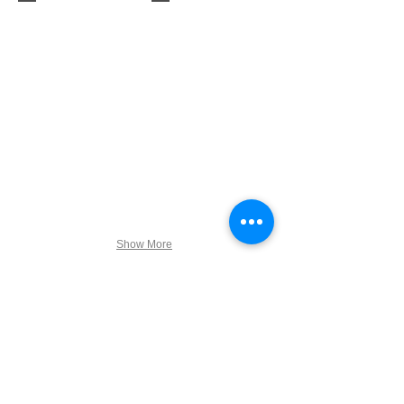
Show More
Para ver completa alguna
edición,
mánde mensaje y se la
enviaremos
por correo.
Suscríbete